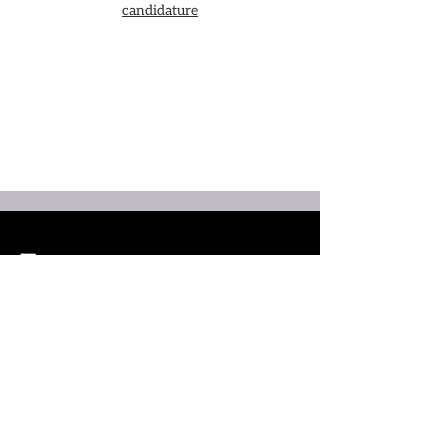
candidature
Espace presse
de la
Ville d' Orléans dédié aux
fêtes johanniques
Pour toute demande concernant les
fêtes dont les accréditations ainsi