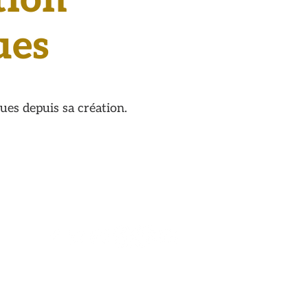
tion
ues
ques depuis sa création.
UIVEZ-NOUS