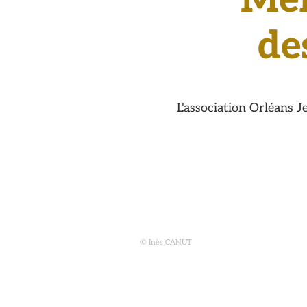
Mem
de
L'association Orléans J
© Inès CANUT