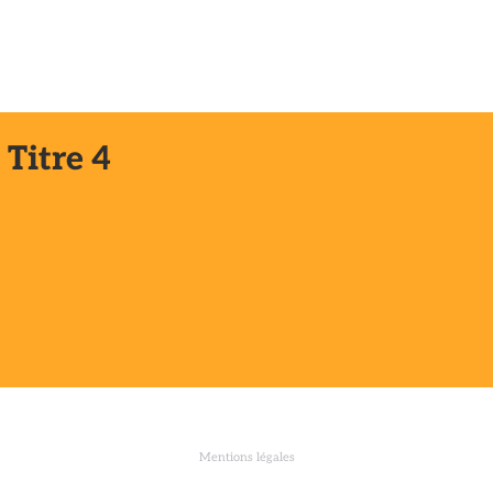
 2026
L'ORGANISATION DES FÊTES
ÊTRE JEANNE
CON
Titre 4
S
Mentions légales