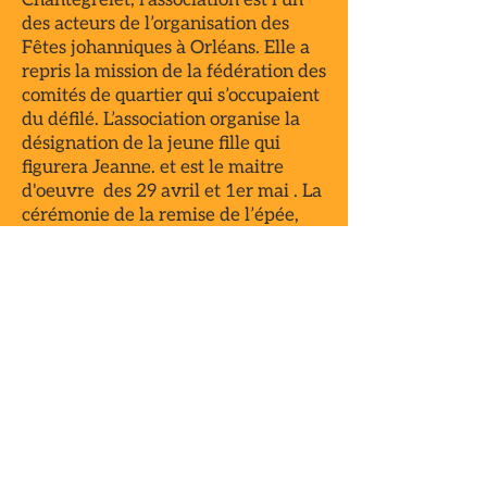
Chantegrelet, l’association est l’un
des acteurs de l’organisation des
Fêtes johanniques à Orléans. Elle a
repris la mission de la fédération des
comités de quartier qui s’occupaient
du défilé. L’association organise la
désignation de la jeune fille qui
figurera Jeanne. et est le maitre
d'oeuvre des 29 avril et 1er mai . La
cérémonie de la remise de l’épée,
existe depuis 1968 initiée par
l’association. Ce cérémonial de
transmission de l’épée entre les
deux Jeanne (celle de l’année
précédente et celle qui va vivre les
fêtes de l’année) inaugure le début
des festivités.
Tout savoir sur l'organisation
des fêtes